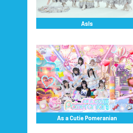
AsIs
As a Cutie Pomeranian