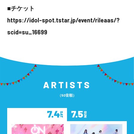
■チケット
https://idol-spot.tstar.jp/event/rileaas/?
scid=su_16699
ARTISTS
（50音順）