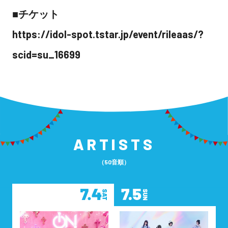
■チケット
https://idol-spot.tstar.jp/event/rileaas/?
scid=su_16699
ARTISTS
（50音順）