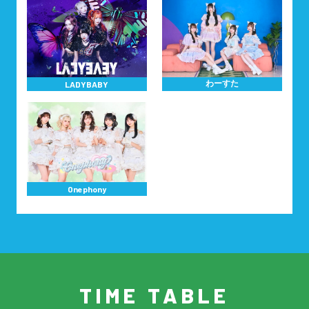
わーすた
LADYBABY
Onephony
TIME TABLE