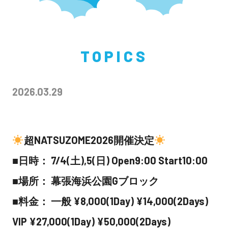
GUIDE LINE
TOPICS
2026.03.29
超NATSUZOME2026開催決定
■日時： 7/4(土),5(日) Open9:00 Start10:00
■場所： 幕張海浜公園Gブロック
■料金： 一般 ¥8,000(1Day) ¥14,000(2Days)
VIP ¥27,000(1Day) ¥50,000(2Days)