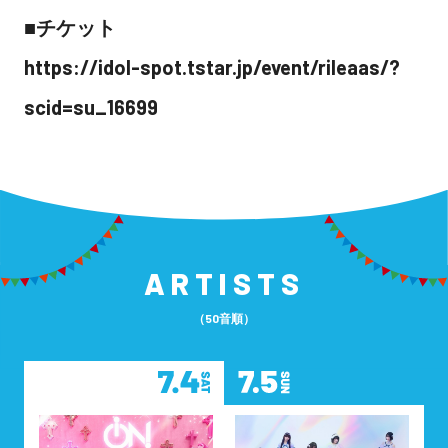
■チケット
https://idol-spot.tstar.jp/event/rileaas/?
scid=su_16699
ARTISTS
（50音順）