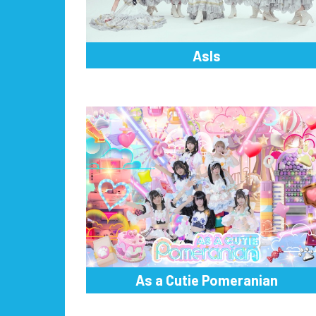
AsIs
As a Cutie Pomeranian