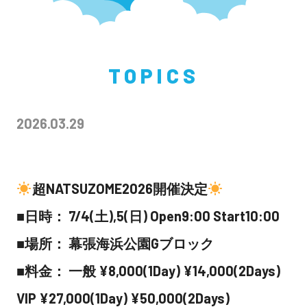
GUIDE LINE
TOPICS
2026.03.29
超NATSUZOME2026開催決定
■日時： 7/4(土),5(日) Open9:00 Start10:00
■場所： 幕張海浜公園Gブロック
■料金： 一般 ¥8,000(1Day) ¥14,000(2Days)
VIP ¥27,000(1Day) ¥50,000(2Days)