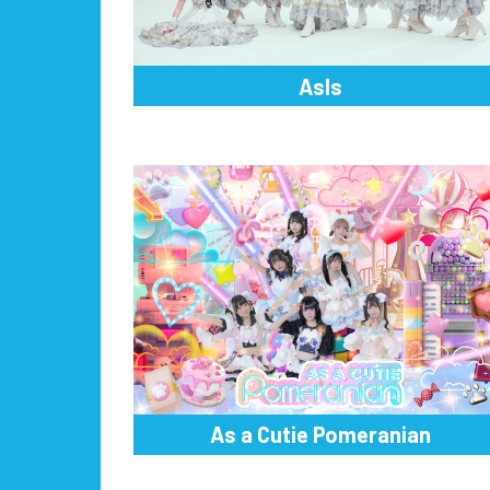
AsIs
As a Cutie Pomeranian