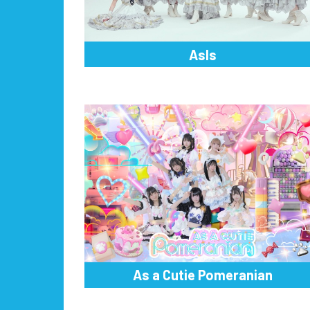
AsIs
As a Cutie Pomeranian