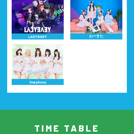
わーすた
LADYBABY
Onephony
TIME TABLE