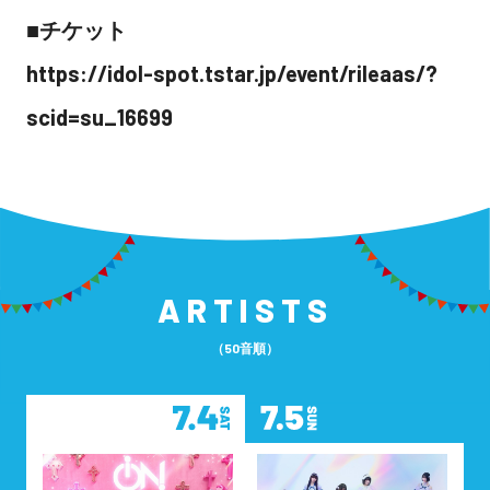
■チケット
https://idol-spot.tstar.jp/event/rileaas/?
scid=su_16699
ARTISTS
（50音順）