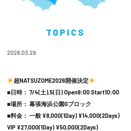
GUIDE LINE
TOPICS
2026.03.29
超NATSUZOME2026開催決定
■日時： 7/4(土),5(日) Open9:00 Start10:00
■場所： 幕張海浜公園Gブロック
■料金： 一般 ¥8,000(1Day) ¥14,000(2Days)
VIP ¥27,000(1Day) ¥50,000(2Days)