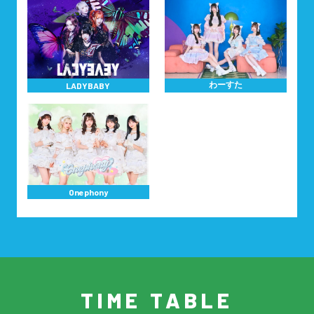
わーすた
LADYBABY
Onephony
TIME TABLE