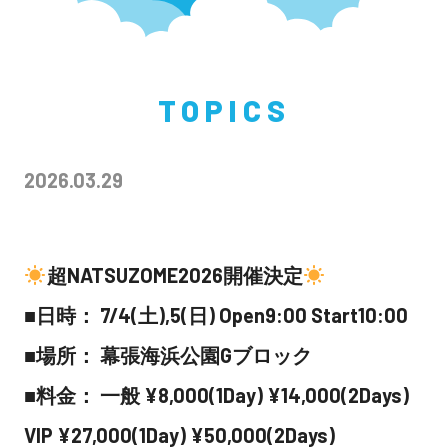
GUIDE LINE
TOPICS
2026.03.29
超NATSUZOME2026開催決定
■日時： 7/4(土),5(日) Open9:00 Start10:00
■場所： 幕張海浜公園Gブロック
■料金： 一般 ¥8,000(1Day) ¥14,000(2Days)
VIP ¥27,000(1Day) ¥50,000(2Days)