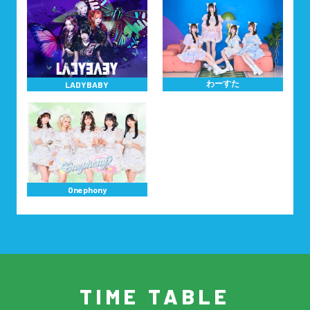
わーすた
LADYBABY
Onephony
TIME TABLE