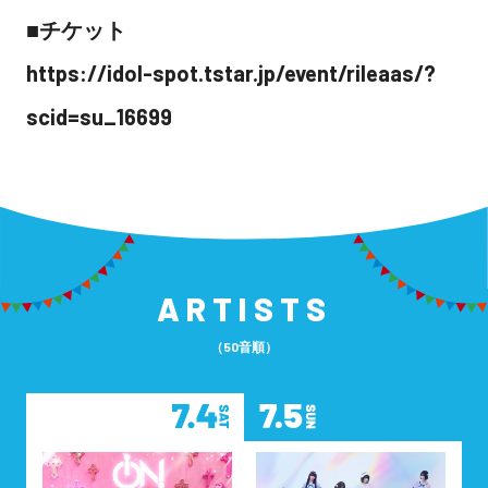
■チケット
https://idol-spot.tstar.jp/event/rileaas/?
scid=su_16699
ARTISTS
（50音順）