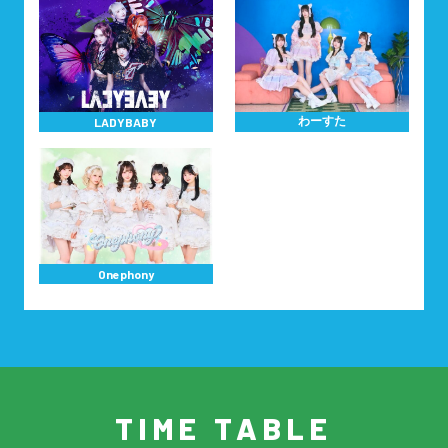
わーすた
LADYBABY
Onephony
TIME TABLE