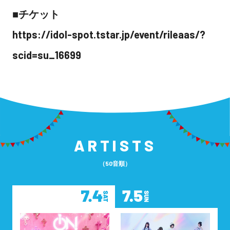
■チケット
https://idol-spot.tstar.jp/event/rileaas/?
scid=su_16699
ARTISTS
（50音順）