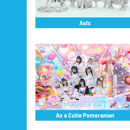
AsIs
As a Cutie Pomeranian