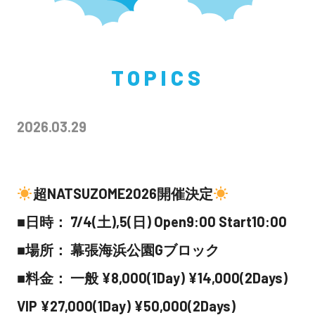
GUIDE LINE
TOPICS
2026.03.29
超NATSUZOME2026開催決定
■日時： 7/4(土),5(日) Open9:00 Start10:00
■場所： 幕張海浜公園Gブロック
■料金： 一般 ¥8,000(1Day) ¥14,000(2Days)
VIP ¥27,000(1Day) ¥50,000(2Days)