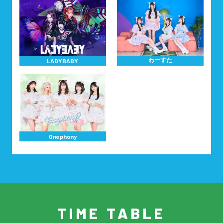
わーすた
LADYBABY
Onephony
TIME TABLE