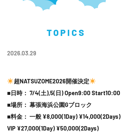
GUIDE LINE
TOPICS
2026.03.29
超NATSUZOME2026開催決定
■日時： 7/4(土),5(日) Open9:00 Start10:00
■場所： 幕張海浜公園Gブロック
■料金： 一般 ¥8,000(1Day) ¥14,000(2Days)
VIP ¥27,000(1Day) ¥50,000(2Days)