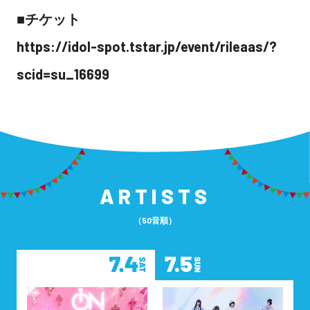
■チケット
https://idol-spot.tstar.jp/event/rileaas/?
scid=su_16699
ARTISTS
（50音順）