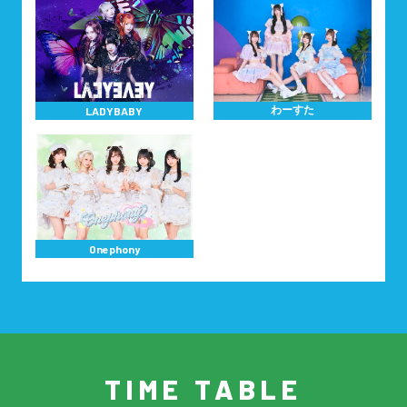
わーすた
LADYBABY
Onephony
TIME TABLE