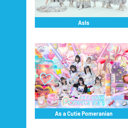
AsIs
As a Cutie Pomeranian