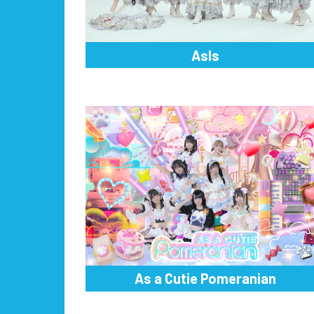
AsIs
As a Cutie Pomeranian