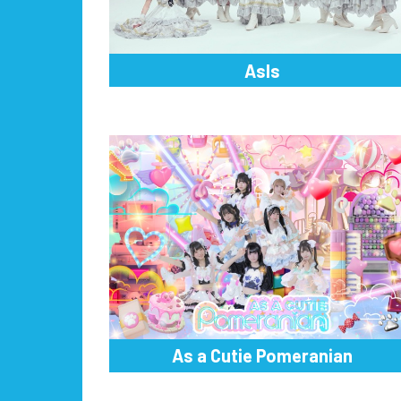
AsIs
As a Cutie Pomeranian